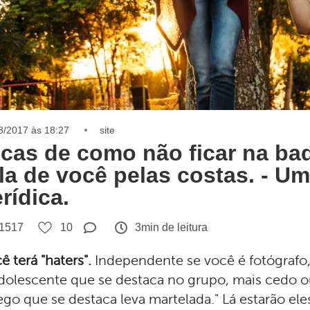
8/2017 às 18:27
site
icas de como não ficar na b
la de você pelas costas. - Um
rídica.
1517
10
3min de leitura
ê terá "haters".
Independente se você é fotógrafo, 
dolescente que se destaca no grupo, mais cedo ou
ego que se destaca leva martelada." Lá estarão ele