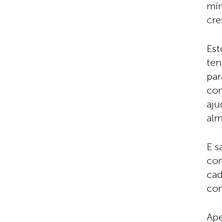
mín
cre
Est
ten
par
con
aju
alm
E s
con
cad
con
Ape