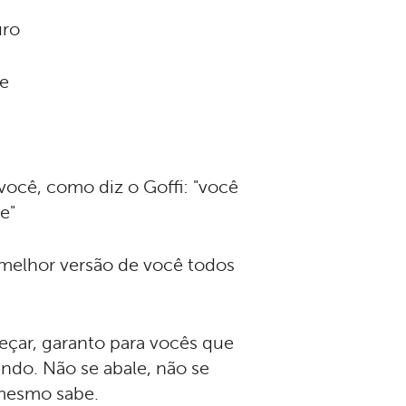
uro
de
ocê, como diz o Goffi: "você
e"
a melhor versão de você todos
meçar, garanto para vocês que
ndo. Não se abale, não se
 mesmo sabe.