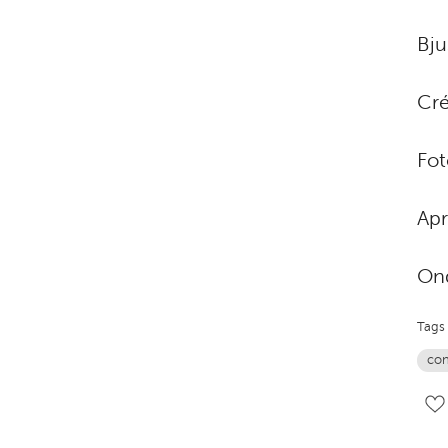
Bju
Cré
Fot
Apr
Ond
Tags
con