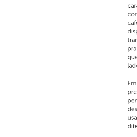
car
com
caf
dis
tra
pra
que
lad
Em 
pre
per
des
usa
dif