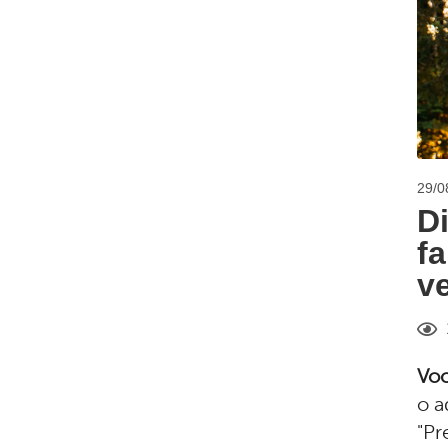
29/0
D
fa
ve
Voc
o a
"Pr