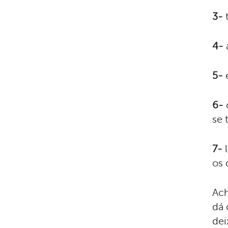
3-
t
4-
5-
e
6-
se 
7-
os 
Ach
dá 
dei