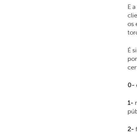
E a
cli
os 
tor
É s
por
cer
0-
1-
m
púb
2-
f