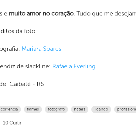
s e
muito amor no coração
. Tudo que me desejam
ditos da foto:
ografia:
Mariara Soares
endiz de slackline:
Rafaela Everling
e: Caibaté - RS
corrência
flames
fotógrafo
haters
lidando
profission
10
Curtir