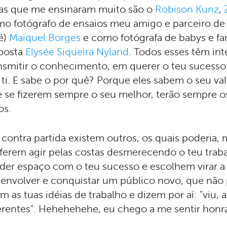
as que me ensinaram muito são o
Robison Kunz
,
o fotógrafo de ensaios meu amigo e parceiro de 
é)
Maiquel Borges
e como fotógrafa de babys e fam
posta
Elysée Siqueira Nyland
. Todos esses têm in
nsmitir o conhecimento, em querer o teu suces
 ti. E sabe o por quê? Porque eles sabem o seu va
 se fizerem sempre o seu melhor, terão sempre os
os.
contra partida existem outros, os quais poderia, 
ferem agir pelas costas desmerecendo o teu tra
der espaço com o teu sucesso e escolhem virar a c
envolver e conquistar um público novo, que não 
m as tuas idéias de trabalho e dizem por aí: "viu, 
erentes". Hehehehehe, eu chego a me sentir honra